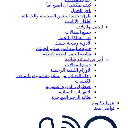
كيف يمكنني أن أصبح أماً
تأخر الحمل
طرق تحديد الجنس الصحيحة والخاطئة
أطفال الأنابيب
الحمل والولادة
جميع المقالات
أهم مشاكل الحمل
الأدوية وصحة جنينك
حمية سليمة لنمو سليم لجنينك
متابعة الحمل لحظة بلحظة
أمراض نسائية شائعة
جميع المقالات
الأورام الليفية الرحمية
رحلة التعافي من متلازمة المبيض المتعدد
الكيسات
اضطراب الدورة الشهرية
الالتهابات النسائية
بطانة الرحم المهاجرة
عن الدكتورة
تواصل معنا