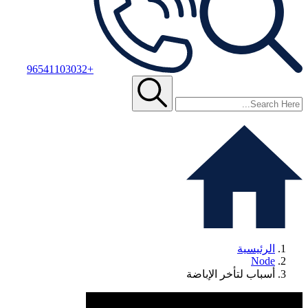
+96541103032
الرئيسية
Node
أسباب لتأخر الإباضة