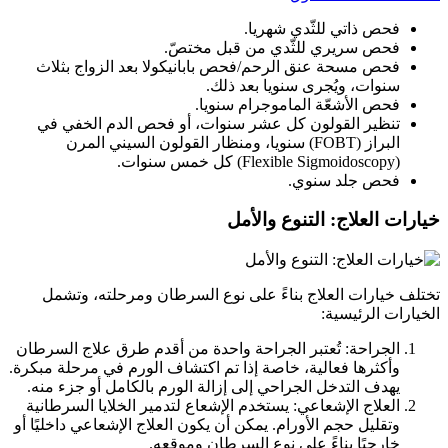
فحص ذاتي للثّدي شهريا.
فحص سريري للثّدي من قبل مختصّ.
فحص مسحة عنق الرحم/فحص بابانيكولا بعد الزواج بثلاث
سنوات، ويُجرى سنويا بعد ذلك.
فحص الأشعّة الماموجرام سنويا.
تنظير القولون كل عشر سنوات، أو فحص الدم الخفي في
البراز (FOBT) سنويا، ومنظار القولون السيني المرن
(Flexible Sigmoidoscopy) كل خمس سنوات.
فحص جلد سنوي.
خيارات العلاج: التنوع والأمل
تختلف خيارات العلاج بناءً على نوع السرطان ومرحلته، وتشمل
الخيارات الرئيسية:
الجراحة: تُعتبر الجراحة واحدة من أقدم طرق علاج السرطان
وأكثرها فعالية، خاصة إذا تم اكتشاف الورم في مرحلة مبكرة.
يهدف التدخل الجراحي إلى إزالة الورم بالكامل أو جزء منه.
العلاج الإشعاعي: يستخدم الإشعاع لتدمير الخلايا السرطانية
وتقليل حجم الأورام. يمكن أن يكون العلاج الإشعاعي داخليًا أو
خارجيًا بناءً على نوع السرطان وموقعه.