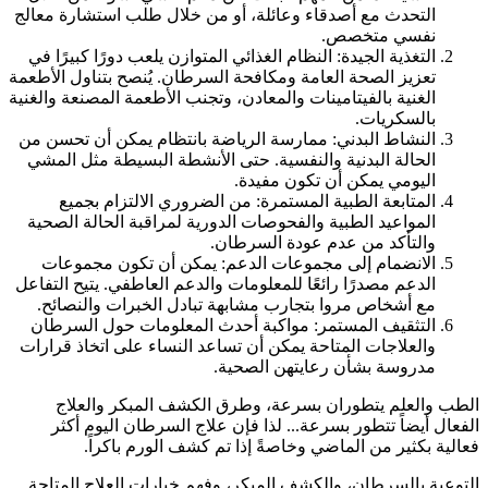
التحدث مع أصدقاء وعائلة، أو من خلال طلب استشارة معالج
نفسي متخصص.
التغذية الجيدة: النظام الغذائي المتوازن يلعب دورًا كبيرًا في
تعزيز الصحة العامة ومكافحة السرطان. يُنصح بتناول الأطعمة
الغنية بالفيتامينات والمعادن، وتجنب الأطعمة المصنعة والغنية
بالسكريات.
النشاط البدني: ممارسة الرياضة بانتظام يمكن أن تحسن من
الحالة البدنية والنفسية. حتى الأنشطة البسيطة مثل المشي
اليومي يمكن أن تكون مفيدة.
المتابعة الطبية المستمرة: من الضروري الالتزام بجميع
المواعيد الطبية والفحوصات الدورية لمراقبة الحالة الصحية
والتأكد من عدم عودة السرطان.
الانضمام إلى مجموعات الدعم: يمكن أن تكون مجموعات
الدعم مصدرًا رائعًا للمعلومات والدعم العاطفي. يتيح التفاعل
مع أشخاص مروا بتجارب مشابهة تبادل الخبرات والنصائح.
التثقيف المستمر: مواكبة أحدث المعلومات حول السرطان
والعلاجات المتاحة يمكن أن تساعد النساء على اتخاذ قرارات
مدروسة بشأن رعايتهن الصحية.
الطب والعلم يتطوران بسرعة، وطرق الكشف المبكر والعلاج
الفعال أيضاً تتطور بسرعة... لذا فإن علاج السرطان اليوم أكثر
فعالية بكثير من الماضي وخاصةً إذا تم كشف الورم باكراً.
التوعية بالسرطان، والكشف المبكر، وفهم خيارات العلاج المتاحة