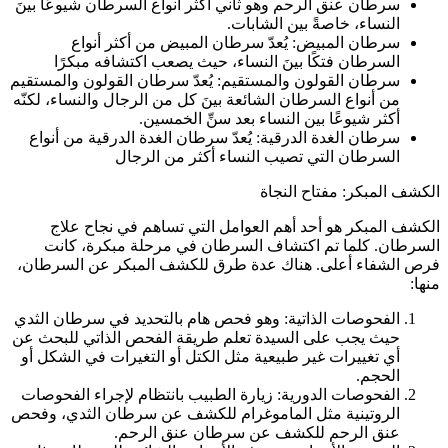
سرطان عنق الرحم وهو ثاني أكثر أنواع السرطان شيوعًا بينَ
النساء، خاصةً بين الشابات.
سرطان المبيض: يُعدّ سرطان المبيض من أكثر أنواع
السرطان فتكًا بينَ النساء، حيث يصعب اكتشافه مبكرًا
سرطان القولون والمستقيم: يُعدّ سرطان القولون والمستقيم
من أنواع السرطان الشائعة بينَ كل من الرجال والنساء، لكنّه
أكثر شيوعًا بين النساء بعد سنِّ الخمسين.
سرطان الغدة الدرقية: يُعدّ سرطان الغدة الدرقية من أنواع
السرطان التي تصيب النساء أكثر من الرجال
الكشف المبكر: مفتاح النجاة
الكشف المبكر هو أحد أهم العوامل التي تساهم في نجاح علاج
السرطان. كلما تم اكتشاف السرطان في مرحلة مبكرة، كانت
فرص الشفاء أعلى. هناك عدة طرق للكشف المبكر عن السرطان،
منها:
الفحوصات الذاتية: وهو فحص هام بالتحديد في سرطان الثدي
حيث يجب على السيدة تعلم طريقة الفحص الذاتي للبحث عن
أي تغييرات غير طبيعية مثل الكتل أو التغيرات في الشكل أو
الحجم.
الفحوصات الدورية: زيارة الطبيب بانتظام لإجراء الفحوصات
الروتينية مثل الماموغرام للكشف عن سرطان الثدي، وفحص
عنق الرحم للكشف عن سرطان عنق الرحم.