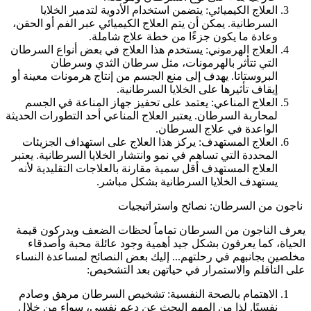
العلاج الكيميائي: يتضمن استخدام الأدوية لتدمير الخلايا
السرطانية. يمكن أن يتم العلاج الكيميائي عبر الفم أو الحقن،
وعادة ما يكون جزءًا من خطة علاج شاملة.
العلاج الهرموني: يستخدم هذا العلاج في بعض أنواع السرطان
التي تتأثر بالهرمونات، مثل سرطان الثدي وسرطان
البروستاتا. يهدف إلى منع الجسم من إنتاج هرمونات معينة أو
إيقاف تأثيرها على الخلايا السرطانية.
العلاج المناعي: يعتمد على تحفيز جهاز المناعة في الجسم
لمحاربة السرطان. يعتبر العلاج المناعي أحد التطورات الحديثة
الواعدة في علاج السرطان.
العلاج المستهدف: يركز هذا العلاج على استهداف الجزيئات
المحددة التي تساهم في نمو وانتشار الخلايا السرطانية. يعتبر
العلاج المستهدف أقل سمية مقارنة بالعلاجات التقليدية لأنه
يستهدف الخلايا السرطانية بشكل مباشر.
ناجون من السرطان: نصائح واستراتيجيات
يعرف الناجون من السرطان تماماً لحظات الضعف ويدركون قيمة
الحياة، كما يعرفون بشكل جيد أهمية وجود عائلة محبة وأصدقاء
مخلصين بجانبهم في رحلتهم... إليك بعض النصائح لمساعدة النساء
على التأقلم والاستمرار في حياتهن بعد التشخيص:
الاهتمام بالصحة النفسية: تشخيص السرطان مرهق وصادم
نفسيًا. لذا من المهم البحث عن دعم نفسي، سواء من خلال