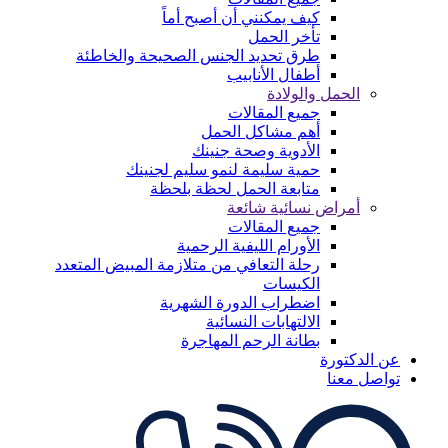
كيف يمكنني أن أصبح أماً
تأخر الحمل
طرق تحديد الجنس الصحيحة والخاطئة
أطفال الأنابيب
الحمل والولادة
جميع المقالات
أهم مشاكل الحمل
الأدوية وصحة جنينك
حمية سليمة لنمو سليم لجنينك
متابعة الحمل لحظة بلحظة
أمراض نسائية شائعة
جميع المقالات
الأورام الليفية الرحمية
رحلة التعافي من متلازمة المبيض المتعدد
الكيسات
اضطراب الدورة الشهرية
الالتهابات النسائية
بطانة الرحم المهاجرة
عن الدكتورة
تواصل معنا